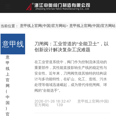
意甲线上官网(中国)官方网站
意甲线上官网(中国)官方网站
当前位置：
意甲线上官网(中国)官方网站
>
意甲线上官网(中国)官方网站
关于我们
意甲线
刀闸阀：工业管道的“全能卫士”，以
产品中心
创新设计解决复杂工况难题
意
解决方案
产品展示
在工业管道系统中，阀门作为控制流体流动的
上官网
甲
重要部件，其性能直接影响生产线的稳定性与
线
意甲线上官网(中国)官方网站
方案展示
安全性。近年来，刀闸阀凭借其独特的结构设
上
计与多功能特性，在矿山、化工、造纸、污水
官
(中国)
处理等领域迅速崛起，成为替代传统闸阀、球
网
意甲线上官网(中国)官方网站
意甲线上官网(中国)官方网站
阀的“全能选手”。
(
中
行业新闻
2026-01-26 18:32:47
意甲线上官网(中国)
国
官方网
官方网站
139
)
官