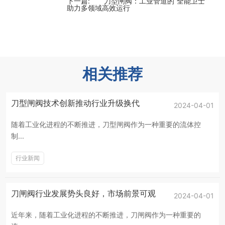
下一篇:
刀型闸阀：工业管道的“全能卫士”
助力多领域高效运行
相关推荐
刀型闸阀技术创新推动行业升级换代
2024-04-01
随着工业化进程的不断推进，刀型闸阀作为一种重要的流体控
制...
行业新闻
刀闸阀行业发展势头良好，市场前景可观
2024-04-01
近年来，随着工业化进程的不断推进，刀闸阀作为一种重要的