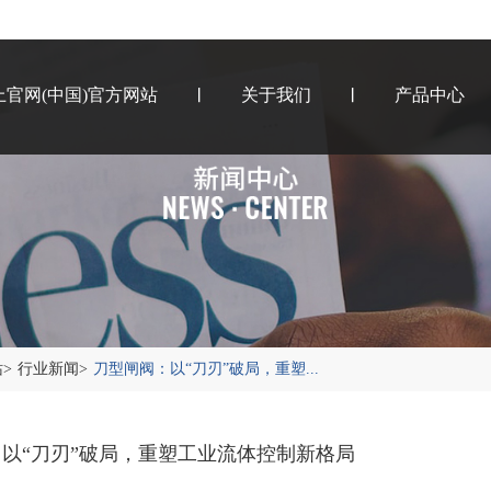
官网(中国)官方网站
关于我们
产品中心
站
>
行业新闻
>
刀型闸阀：以“刀刃”破局，重塑...
以“刀刃”破局，重塑工业流体控制新格局