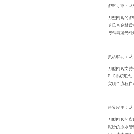
密封可靠：从
刀型闸阀的密
哈氏合金材质
与精磨抛光处
灵活驱动：从
刀型闸阀支持
PLC系统联
实现全流程自
跨界应用：从
刀型闸阀的应
泥沙的原水管