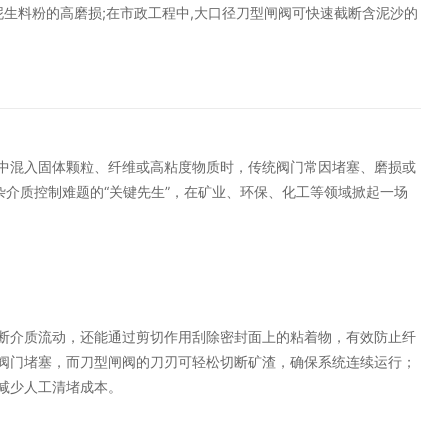
泥生料粉的高磨损;在市政工程中,大口径刀型闸阀可快速截断含泥沙的
中混入固体颗粒、纤维或高粘度物质时，传统阀门常因堵塞、磨损或
杂介质控制难题的“关键先生”，在矿业、环保、化工等领域掀起一场
断介质流动，还能通过剪切作用刮除密封面上的粘着物，有效防止纤
阀门堵塞，而刀型闸阀的刀刃可轻松切断矿渣，确保系统连续运行；
减少人工清堵成本。