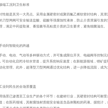
极端工况到卫生标准
封性能是其另一大亮点。采用金属硬密封或聚四氟乙烯软密封结构，其泄
的刀型闸阀可安全输送盐酸、硫酸等强腐蚀性液体，防止介质泄漏引发的
理，满足中药提取液、番茄酱等高粘度介质的卫生要求，避免细菌滋生。
手动到智能化的跨越
手动、电动、气动等多种驱动方式，并可集成限位开关、电磁阀等控制元
动，可自动化启闭冷却水管道，提升系统响应速度；在新能源领域，锂矿提
动化管理。此外，超薄型刀型闸阀通过优化结构，进一步降低流阻，成为
工业到民生的全场景覆盖
用场景已渗透至工业生产的各个环节：在建材行业，其硬密封结构可耐受
道；在医药领域，其耐腐蚀材质能安全输送含晶体颗粒的药液。据统计，