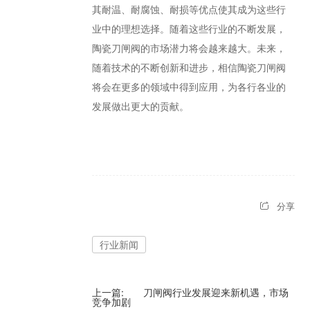
其耐温、耐腐蚀、耐损等优点使其成为这些行
业中的理想选择。随着这些行业的不断发展，
陶瓷刀闸阀的市场潜力将会越来越大。未来，
随着技术的不断创新和进步，相信陶瓷刀闸阀
将会在更多的领域中得到应用，为各行各业的
发展做出更大的贡献。
分享
行业新闻
上一篇:
刀闸阀行业发展迎来新机遇，市场
竞争加剧