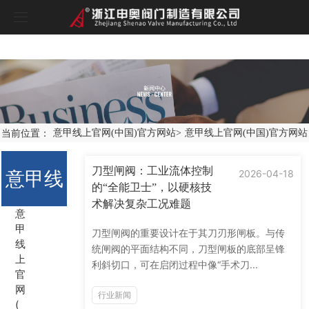
意甲线上官网(中国)官方网站
意甲线上官网(中国)官方网站
关于我们
产品中心
当前位置：
意甲线上官网(中国)官方网站
>
意甲线上官网(中国)官方网站
解决方案
产品展示
刀型闸阀：工业流体控制
意甲线
2026-04-18
的“全能卫士”，以硬核技
意甲线上官网(中国)官方网站
方案展示
术解决复杂工况难题
意
上官网
甲
意甲线上官网(中国)官方网站
意甲线上官网(中国)官方网站
刀型闸阀的重要设计在于其刀刃形闸板。与传
线
统闸阀的平面结构不同，刀型闸板的底部呈锋
上
行业新闻
利斜切口，可在启闭过程中像“手术刀...
官
(中国)
网
行业新闻
(