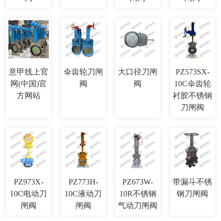
意甲线上官
伞齿轮刀闸
大口径刀闸
PZ573SX-
网(中国)官
阀
阀
10C伞齿轮
方网站
衬胶不锈钢
刀闸阀
PZ973X-
PZ773H-
PZ673W-
带漏斗不锈
10C电动刀
10C液动刀
10R不锈钢
钢刀闸阀
闸阀
闸阀
气动刀闸阀