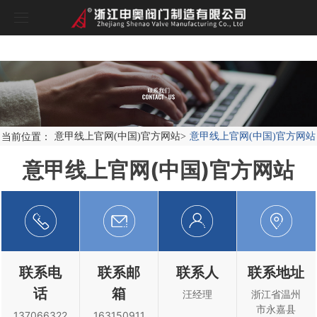
意甲线上官网(中国)官方网站
意甲线上官网(中国)官方网站
关于我们
产品中心
当前位置：
意甲线上官网(中国)官方网站
>
意甲线上官网(中国)官方网站
解决方案
产品展示
意甲线上官网(中国)官方网站
意甲线上官网(中国)官方网站
方案展示
意甲线上官网(中国)官方网站
意甲线上官网(中国)官方网站
联系电
联系邮
联系人
联系地址
行业新闻
话
箱
汪经理
浙江省温州
市永嘉县
137066322
163150911