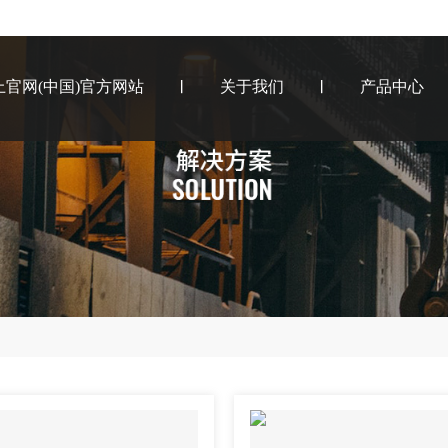
官网(中国)官方网站
关于我们
产品中心