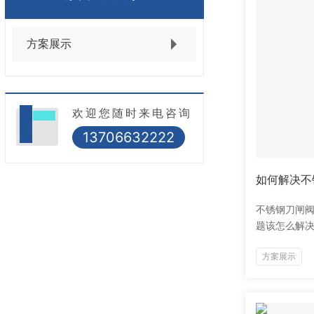
方案展示
欢迎您随时来电咨询
13706632222
如何解决不
不锈钢刀闸
题该怎么解决呢
方案展示