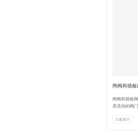
闸阀和插板
闸阀和插板
质流动的阀门。
方案展示