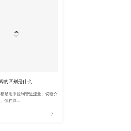
阀的区别是什么
阀都是用来控制管道流量、切断介
但在具...