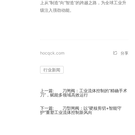
上从“制造”向“智造”的跨越之路，为全球工业升
级注入强劲动能。
hocqck.com
分享
行业新闻
上一篇:
刀闸阀：工业流体控制的“精确手术
刀”，赋能多领域高效运行
下一篇:
刀型闸阀：以“硬核剪切+智能守
护”重塑工业流体控制新风向