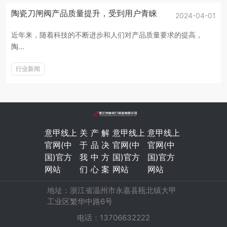
陶瓷刀闸阀产品质量提升，受到用户青睐
2024-04-01
近年来，随着科技的不断进步和人们对产品质量要求的提高，
陶...
行业新闻
意甲线上
关
产
解
意甲线上
意甲线上
官网(中
于
品
决
官网(中
官网(中
国)官方
我
中
方
国)官方
国)官方
网站
们
心
案
网站
网站
地址：浙江省温州市永嘉县瓯北镇大甲
工业区繁华中路6号
电话：
13706632222