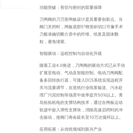
功能突破：剪切与密封的双重保障
刀闸阀的刀刃形闸板设计是其重要创新点。当
阀门关闭时，闸板底部5°楔形斜切口可像手术
刀般准确切断介质中的纤维、纸浆及固体颗
粒，避免堵塞。
智能驱动：远程控制与自动化升级
随着工业4.0推进，刀闸阀的驱动方式已从手动
扩展至电动、气动及智能控制。电动刀闸阀配
备多回转执行器，可接入DCS系统实现远程开
关与流量调节，在造纸行业纸浆输送、污水处
理厂污泥控制等场景中效率提升50%以上。青
岛拓拓机电的支撑结构技术，通过在闸板运动
轨迹中嵌入弹性支撑块，消除高速启闭时的冲
击振动，使阀门寿命延长至10万次循环以上。
应用拓展：从传统领域到新兴产业