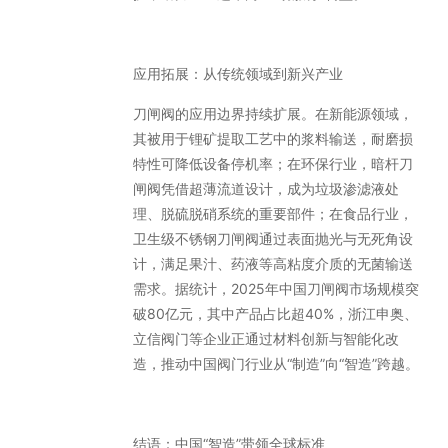
应用拓展：从传统领域到新兴产业
刀闸阀的应用边界持续扩展。在新能源领域，
其被用于锂矿提取工艺中的浆料输送，耐磨损
特性可降低设备停机率；在环保行业，暗杆刀
闸阀凭借超薄流道设计，成为垃圾渗滤液处
理、脱硫脱硝系统的重要部件；在食品行业，
卫生级不锈钢刀闸阀通过表面抛光与无死角设
计，满足果汁、药液等高粘度介质的无菌输送
需求。据统计，2025年中国刀闸阀市场规模突
破80亿元，其中产品占比超40%，浙江申奥、
立信阀门等企业正通过材料创新与智能化改
造，推动中国阀门行业从“制造”向“智造”跨越。
结语：中国“智造”带领全球标准