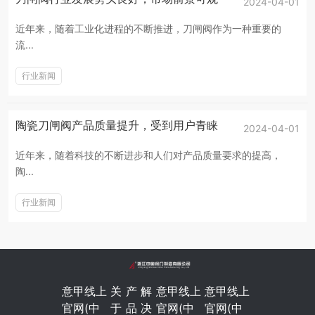
2024-04-01
近年来，随着工业化进程的不断推进，刀闸阀作为一种重要的
流...
行业新闻
陶瓷刀闸阀产品质量提升，受到用户青睐
2024-04-01
近年来，随着科技的不断进步和人们对产品质量要求的提高，
陶...
行业新闻
意甲线上
关
产
解
意甲线上
意甲线上
官网(中
于
品
决
官网(中
官网(中