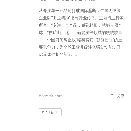
从专注单一产品到打破国际垄断，中国刀闸阀
企业以“工匠精神”书写行业传奇。正如行业行家
所言：“专注一个产品，做到精细，就能带领全
球。”在矿山、化工、新能源等领域的硬核较量
中，中国刀闸阀正以“精确剪切+智能控制”的重
要竞争力，为全球工业升级注入强劲动能，开
启流体控制的新纪元。
hocqck.com
分享
行业新闻