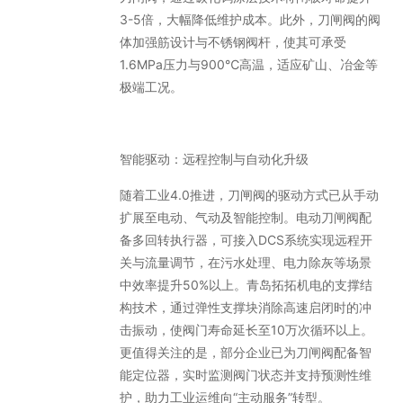
3-5倍，大幅降低维护成本。此外，刀闸阀的阀
体加强筋设计与不锈钢阀杆，使其可承受
1.6MPa压力与900℃高温，适应矿山、冶金等
极端工况。
智能驱动：远程控制与自动化升级
随着工业4.0推进，刀闸阀的驱动方式已从手动
扩展至电动、气动及智能控制。电动刀闸阀配
备多回转执行器，可接入DCS系统实现远程开
关与流量调节，在污水处理、电力除灰等场景
中效率提升50%以上。青岛拓拓机电的支撑结
构技术，通过弹性支撑块消除高速启闭时的冲
击振动，使阀门寿命延长至10万次循环以上。
更值得关注的是，部分企业已为刀闸阀配备智
能定位器，实时监测阀门状态并支持预测性维
护，助力工业运维向“主动服务”转型。