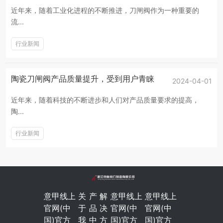
近年来，随着工业化进程的不断推进，刀闸阀作为一种重要的
流...
行业新闻
陶瓷刀闸阀产品质量提升，受到用户青睐
2024-04-01
近年来，随着科技的不断进步和人们对产品质量要求的提高，
陶...
行业新闻
意甲线上
关
产
解
意甲线上
意甲线上
官网(中
于
品
决
官网(中
官网(中
国)官方
我
中
方
国)官方
国)官方