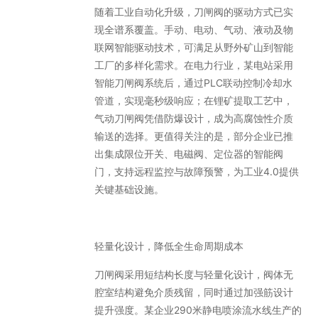
随着工业自动化升级，刀闸阀的驱动方式已实
现全谱系覆盖。手动、电动、气动、液动及物
联网智能驱动技术，可满足从野外矿山到智能
工厂的多样化需求。在电力行业，某电站采用
智能刀闸阀系统后，通过PLC联动控制冷却水
管道，实现毫秒级响应；在锂矿提取工艺中，
气动刀闸阀凭借防爆设计，成为高腐蚀性介质
输送的选择。更值得关注的是，部分企业已推
出集成限位开关、电磁阀、定位器的智能阀
门，支持远程监控与故障预警，为工业4.0提供
关键基础设施。
轻量化设计，降低全生命周期成本
刀闸阀采用短结构长度与轻量化设计，阀体无
腔室结构避免介质残留，同时通过加强筋设计
提升强度。某企业290米静电喷涂流水线生产的