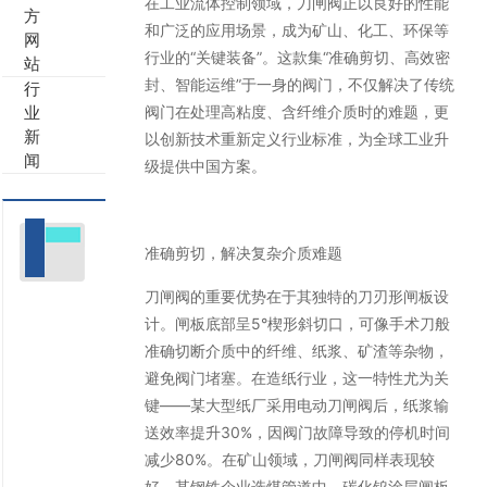
在工业流体控制领域，刀闸阀正以良好的性能
方
和广泛的应用场景，成为矿山、化工、环保等
站
网
行业的“关键装备”。这款集“准确剪切、高效密
站
封、智能运维”于一身的阀门，不仅解决了传统
行
业
阀门在处理高粘度、含纤维介质时的难题，更
新
以创新技术重新定义行业标准，为全球工业升
闻
级提供中国方案。
欢
准确剪切，解决复杂介质难题
迎
您
刀闸阀的重要优势在于其独特的刀刃形闸板设
随
计。闸板底部呈5°楔形斜切口，可像手术刀般
时
准确切断介质中的纤维、纸浆、矿渣等杂物，
来
避免阀门堵塞。在造纸行业，这一特性尤为关
电
键——某大型纸厂采用电动刀闸阀后，纸浆输
咨
送效率提升30%，因阀门故障导致的停机时间
询
减少80%。在矿山领域，刀闸阀同样表现较
13706632222
好，某钢铁企业选煤管道中，碳化钨涂层闸板