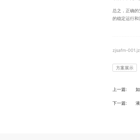
总之，正确的
的稳定运行和
zjsafm-001.jz.
方案展示
上一篇:
如
下一篇:
液