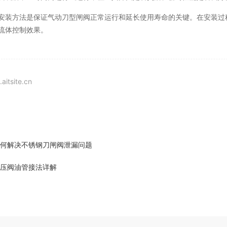
安装方法是保证气动刀型闸阀正常运行和延长使用寿命的关键。在安装过
流体控制效果。
aitsite.cn
何解决不锈钢刀闸阀泄漏问题
压阀油管接法详解