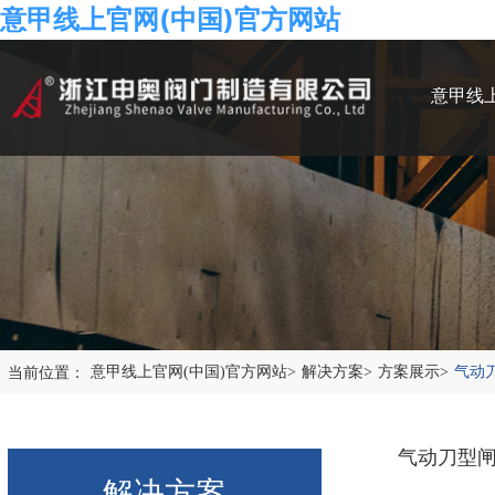
意甲线上官网(中国)官方网站
意甲线上
当前位置：
意甲线上官网(中国)官方网站
>
解决方案
>
方案展示
>
气动
气动刀型
解决方案