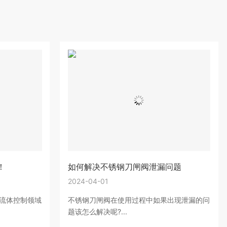
！
如何解决不锈钢刀闸阀泄漏问题
2024-04-01
流体控制领域
不锈钢刀闸阀在使用过程中如果出现泄漏的问
题该怎么解决呢?...